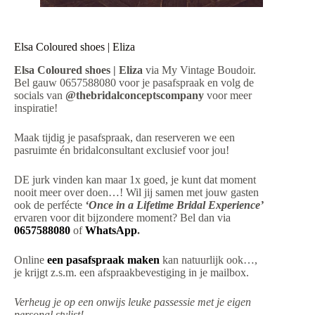
Elsa Coloured shoes | Eliza
Elsa Coloured shoes | Eliza
via My Vintage Boudoir.
Bel gauw 0657588080 voor je pasafspraak en volg de
socials van
@thebridalconceptscompany
voor meer
inspiratie!
Maak tijdig je pasafspraak, dan reserveren we een
pasruimte én bridalconsultant exclusief voor jou!
DE jurk vinden kan maar 1x goed, je kunt dat moment
nooit meer over doen…! Wil jij samen met jouw gasten
ook de perfécte
‘Once in a Lifetime Bridal Experience’
ervaren voor dit bijzondere moment? Bel dan via
0657588080
of
WhatsApp
.
Online
een pasafspraak maken
kan natuurlijk ook…,
je krijgt z.s.m. een afspraakbevestiging in je mailbox.
Verheug je op een onwijs leuke passessie met je eigen
personal stylist!