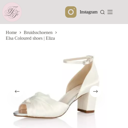
Ga
naar
Instagram
de
inhoud
Home
Bruidsschoenen
Elsa Coloured shoes | Eliza