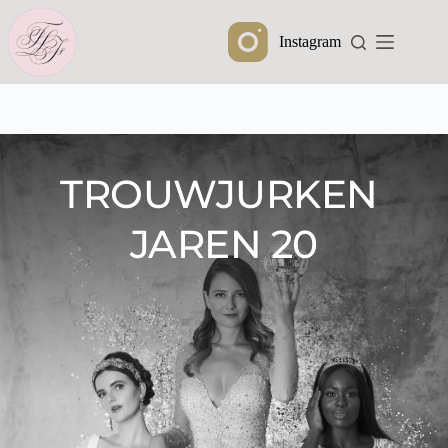
Ga
naar
Instagram
de
inhoud
TROUWJURKEN 
JAREN 20