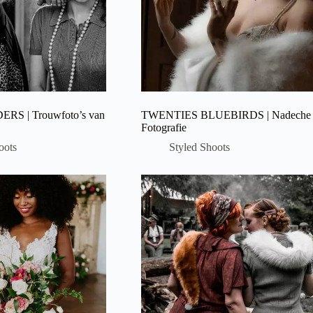
S | Trouwfoto’s van
TWENTIES BLUEBIRDS | Nadeche
Fotografie
oots
Styled Shoots