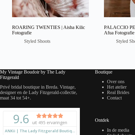
ROARING TWENTIES | Aisha Kilic
PALACCIO PER
Fotografie
Afua Fotografie
Styled Shoots
Styled Sh
My Vintage Boudoir by The Lady
Boutique
Fitzgerald
Over ons
Privé bridal boutique in Breda. Vintage,
Het atelier
designer en de Lady Fitzgerald-collectie,
Real Brides
maat 34 tot 54+.
Contact
Ontdek
In de media