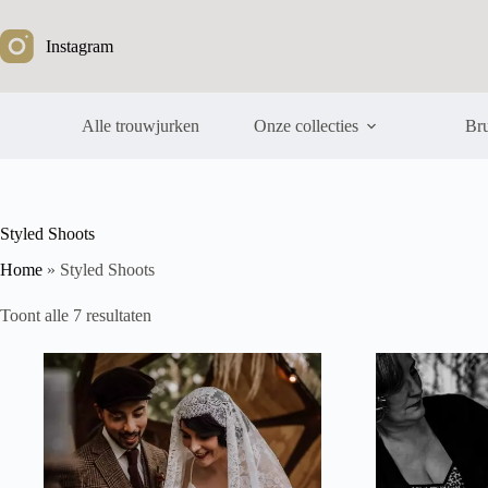
Ga
naar
Instagram
de
inhoud
Alle trouwjurken
Onze collecties
Bru
Styled Shoots
Home
»
Styled Shoots
Gesorteerd
Toont alle 7 resultaten
op
nieuwste