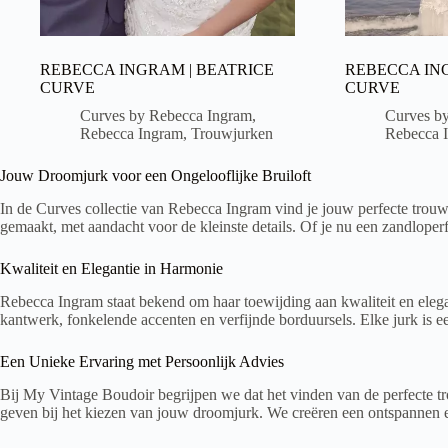
REBECCA INGRAM | BEATRICE
REBECCA IN
CURVE
CURVE
Curves by Rebecca Ingram
,
Curves b
Rebecca Ingram
,
Trouwjurken
Rebecca 
Jouw Droomjurk voor een Ongelooflijke Bruiloft
In de Curves collectie van Rebecca Ingram vind je jouw perfecte trouw
gemaakt, met aandacht voor de kleinste details. Of je nu een zandloperf
Kwaliteit en Elegantie in Harmonie
Rebecca Ingram staat bekend om haar toewijding aan kwaliteit en elega
kantwerk, fonkelende accenten en verfijnde borduursels. Elke jurk is ee
Een Unieke Ervaring met Persoonlijk Advies
Bij My Vintage Boudoir begrijpen we dat het vinden van de perfecte tro
geven bij het kiezen van jouw droomjurk. We creëren een ontspannen en sp