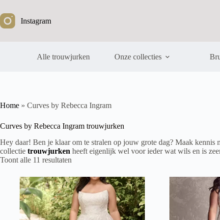
Ga
naar
Instagram
de
inhoud
Alle trouwjurken
Onze collecties
Bru
Home
»
Curves by Rebecca Ingram
Curves by Rebecca Ingram trouwjurken
Hey daar! Ben je klaar om te stralen op jouw grote dag? Maak kennis 
collectie
trouwjurken
heeft eigenlijk wel voor ieder wat wils en is ze
Gesorteerd
Toont alle 11 resultaten
op
nieuwste