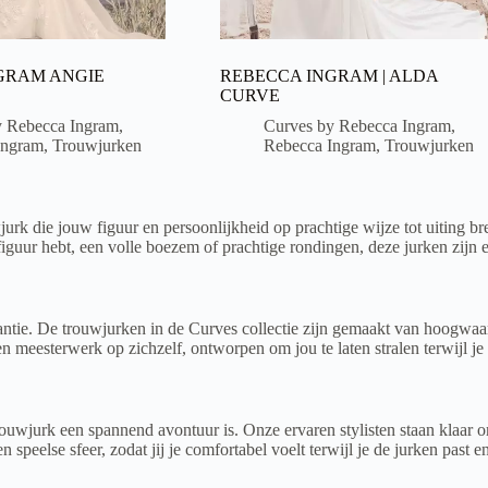
GRAM ANGIE
REBECCA INGRAM | ALDA
CURVE
y Rebecca Ingram
,
Curves by Rebecca Ingram
,
Ingram
,
Trouwjurken
Rebecca Ingram
,
Trouwjurken
jurk die jouw figuur en persoonlijkheid op prachtige wijze tot uiting 
iguur hebt, een volle boezem of prachtige rondingen, deze jurken zijn e
ntie. De trouwjurken in de Curves collectie zijn gemaakt van hoogwaard
n meesterwerk op zichzelf, ontworpen om jou te laten stralen terwijl je 
uwjurk een spannend avontuur is. Onze ervaren stylisten staan klaar om
eelse sfeer, zodat jij je comfortabel voelt terwijl je de jurken past en