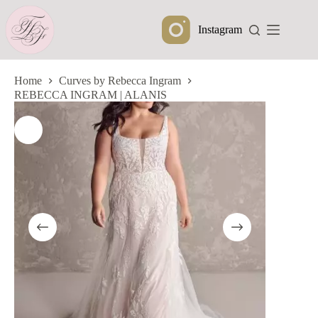
Ga
naar
Instagram
de
inhoud
Home
Curves by Rebecca Ingram
REBECCA INGRAM | ALANIS