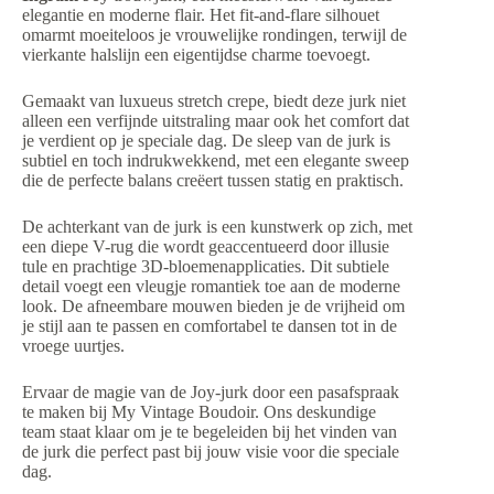
elegantie en moderne flair. Het fit-and-flare silhouet
omarmt moeiteloos je vrouwelijke rondingen, terwijl de
vierkante halslijn een eigentijdse charme toevoegt.
Gemaakt van luxueus stretch crepe, biedt deze jurk niet
alleen een verfijnde uitstraling maar ook het comfort dat
je verdient op je speciale dag. De sleep van de jurk is
subtiel en toch indrukwekkend, met een elegante sweep
die de perfecte balans creëert tussen statig en praktisch.
De achterkant van de jurk is een kunstwerk op zich, met
een diepe V-rug die wordt geaccentueerd door illusie
tule en prachtige 3D-bloemenapplicaties. Dit subtiele
detail voegt een vleugje romantiek toe aan de moderne
look. De afneembare mouwen bieden je de vrijheid om
je stijl aan te passen en comfortabel te dansen tot in de
vroege uurtjes.
Ervaar de magie van de Joy-jurk door een pasafspraak
te maken bij My Vintage Boudoir. Ons deskundige
team staat klaar om je te begeleiden bij het vinden van
de jurk die perfect past bij jouw visie voor die speciale
dag.