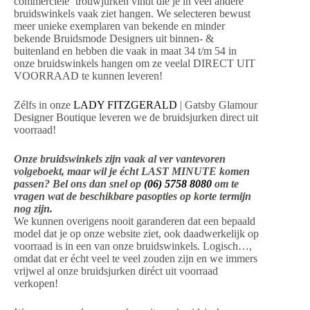
commerciele’ trouwjurken vindt die je in veel andere
bruidswinkels vaak ziet hangen. We selecteren bewust
meer unieke exemplaren van bekende en minder
bekende Bruidsmode Designers uit binnen- &
buitenland en hebben die vaak in maat 34 t/m 54 in
onze bruidswinkels hangen om ze veelal DIRECT UIT
VOORRAAD te kunnen leveren!
Zélfs in onze
LADY FITZGERALD
| Gatsby Glamour
Designer Boutique leveren we de bruidsjurken direct uit
voorraad!
Onze bruidswinkels zijn vaak al ver vantevoren
volgeboekt, maar wil je écht LAST MINUTE komen
passen? Bel ons dan snel op
(06) 5758 8080
om te
vragen wat de beschikbare pasopties op korte termijn
nog zijn.
We kunnen overigens nooit garanderen dat een bepaald
model dat je op onze website ziet, ook daadwerkelijk op
voorraad is in een van onze bruidswinkels. Logisch…,
omdat dat er écht veel te veel zouden zijn en we immers
vrijwel al onze bruidsjurken diréct uit voorraad
verkopen!