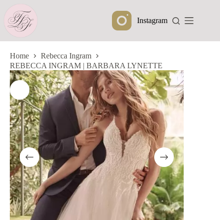
Ga
naar
Instagram
de
inhoud
Home
Rebecca Ingram
REBECCA INGRAM | BARBARA LYNETTE