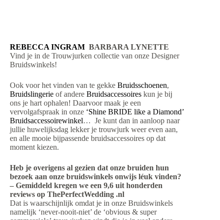
REBECCA INGRAM
BARBARA LYNETTE
Vind je in de Trouwjurken collectie van onze Designer
Bruidswinkels!
Ook voor het vinden van te gekke
Bruidsschoenen
,
Bruidslingerie
of andere
Bruidsaccessoires
kun je bij
ons je hart ophalen! Daarvoor maak je een
vervolgafspraak in onze
‘Shine BRIDE like a Diamond’
Bruidsaccessoirewinkel
… Je kunt dan in aanloop naar
jullie huwelijksdag lekker je trouwjurk weer even aan,
en alle mooie bijpassende bruidsaccessoires op dat
moment kiezen.
Heb je overigens al gezien dat onze bruiden hun
bezoek aan onze bruidswinkels onwijs léuk vinden?
– Gemiddeld kregen we een 9,6 uit honderden
reviews op ThePerfectWedding .nl
Dat is waarschijnlijk omdat je in onze Bruidswinkels
namelijk ‘never-nooit-niet’ de ‘obvious & super