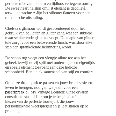
perfecte mix van modern en tijdloos vertegenwoordigt.
De sweetheart halslijn omlijst elegant je decolleté,
terwijl de zachte A-lijn het silhouet flatteert voor een
romantische uitstraling.
Chelsea’s glamour wordt geaccentueerd door het
gebruik van pailletten en glitter kant, wat een subtiele
maar schitterende glans toevoegt. De magie van glitter
tule zorgt voor een betoverende finish, waardoor elke
stap een sprankelende herinnering wordt.
De scoop rug voegt een vleugje allure toe aan het
geheel, terwijl de zij split met onderrokje een eigentijds
en speels element toevoegt aan deze tijdloze
schoonheid. Een uniek samenspel van stijl en comfort.
Om deze droomjurk te passen en jouw bruidsvisie tot
leven te brengen, nodigen we je uit voor een
pasafspraak
bij My Vintage Boudoir. Onze ervaren
consultants staan klaar om je te begeleiden bij het
kiezen van de perfecte trouwjurk die jouw
persoonlijkheid weerspiegelt en je laat stralen op je
grote dag.