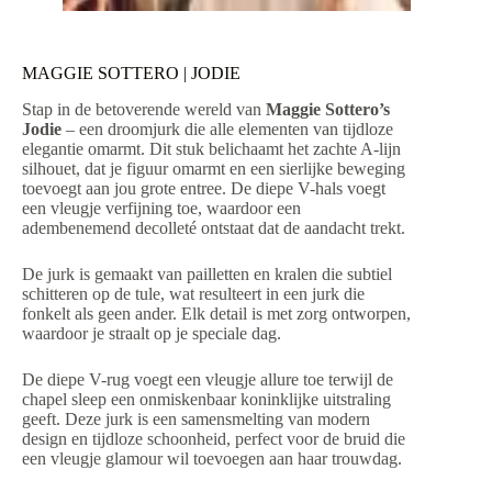
MAGGIE SOTTERO | JODIE
Stap in de betoverende wereld van
Maggie Sottero’s
Jodie
– een droomjurk die alle elementen van tijdloze
elegantie omarmt. Dit stuk belichaamt het zachte A-lijn
silhouet, dat je figuur omarmt en een sierlijke beweging
toevoegt aan jou grote entree. De diepe V-hals voegt
een vleugje verfijning toe, waardoor een
adembenemend decolleté ontstaat dat de aandacht trekt.
De jurk is gemaakt van pailletten en kralen die subtiel
schitteren op de tule, wat resulteert in een jurk die
fonkelt als geen ander. Elk detail is met zorg ontworpen,
waardoor je straalt op je speciale dag.
De diepe V-rug voegt een vleugje allure toe terwijl de
chapel sleep een onmiskenbaar koninklijke uitstraling
geeft. Deze jurk is een samensmelting van modern
design en tijdloze schoonheid, perfect voor de bruid die
een vleugje glamour wil toevoegen aan haar trouwdag.