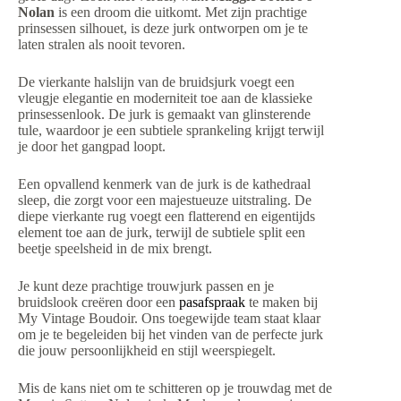
Nolan
is een droom die uitkomt. Met zijn prachtige
prinsessen silhouet, is deze jurk ontworpen om je te
laten stralen als nooit tevoren.
De vierkante halslijn van de bruidsjurk voegt een
vleugje elegantie en moderniteit toe aan de klassieke
prinsessenlook. De jurk is gemaakt van glinsterende
tule, waardoor je een subtiele sprankeling krijgt terwijl
je door het gangpad loopt.
Een opvallend kenmerk van de jurk is de kathedraal
sleep, die zorgt voor een majestueuze uitstraling. De
diepe vierkante rug voegt een flatterend en eigentijds
element toe aan de jurk, terwijl de subtiele split een
beetje speelsheid in de mix brengt.
Je kunt deze prachtige trouwjurk passen en je
bruidslook creëren door een
pasafspraak
te maken bij
My Vintage Boudoir. Ons toegewijde team staat klaar
om je te begeleiden bij het vinden van de perfecte jurk
die jouw persoonlijkheid en stijl weerspiegelt.
Mis de kans niet om te schitteren op je trouwdag met de