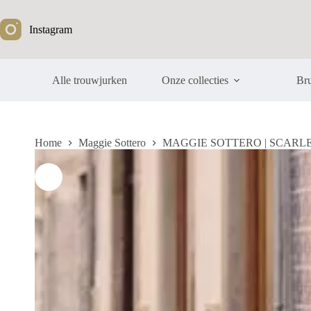
Ga
naar
Instagram
de
inhoud
Alle trouwjurken
Onze collecties
Bru
Home
Maggie Sottero
MAGGIE SOTTERO | SCARL