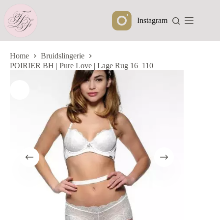
Ga
naar
Instagram
de
inhoud
Home
Bruidslingerie
POIRIER BH | Pure Love | Lage Rug 16_110