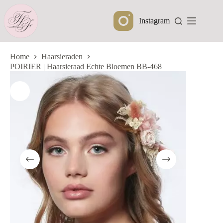
Ga
naar
Instagram
de
inhoud
Home
Haarsieraden
POIRIER | Haarsieraad Echte Bloemen BB-468