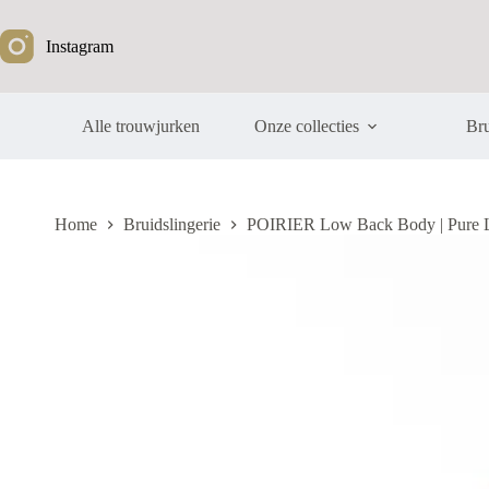
Ga
naar
Instagram
de
inhoud
Alle trouwjurken
Onze collecties
Bru
Home
Bruidslingerie
POIRIER Low Back Body | Pure 