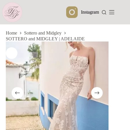
Ga
naar
Instagram
de
inhoud
Home
Sottero and Midgley
SOTTERO and MIDGLEY | ADELAIDE