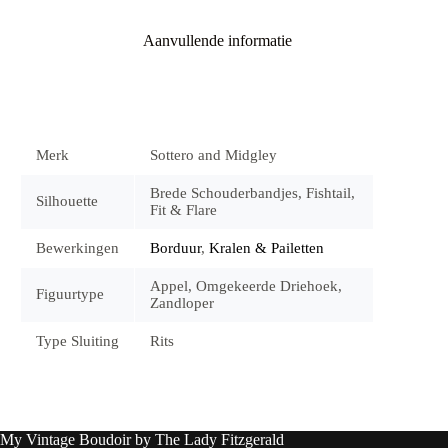
Aanvullende informatie
Merk
Sottero and Midgley
Brede Schouderbandjes, Fishtail,
Silhouette
Fit & Flare
Bewerkingen
Borduur
,
Kralen & Pailetten
Appel, Omgekeerde Driehoek,
Figuurtype
Zandloper
Type Sluiting
Rits
My Vintage Boudoir by The Lady Fitzgerald