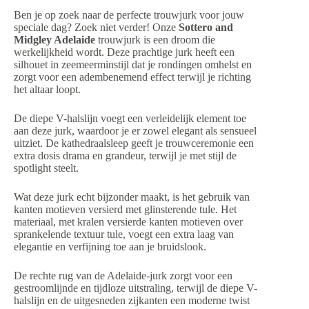
Ben je op zoek naar de perfecte trouwjurk voor jouw
speciale dag? Zoek niet verder! Onze
Sottero and
Midgley Adelaide
trouwjurk is een droom die
werkelijkheid wordt. Deze prachtige jurk heeft een
silhouet in zeemeerminstijl dat je rondingen omhelst en
zorgt voor een adembenemend effect terwijl je richting
het altaar loopt.
De diepe V-halslijn voegt een verleidelijk element toe
aan deze jurk, waardoor je er zowel elegant als sensueel
uitziet. De kathedraalsleep geeft je trouwceremonie een
extra dosis drama en grandeur, terwijl je met stijl de
spotlight steelt.
Wat deze jurk echt bijzonder maakt, is het gebruik van
kanten motieven versierd met glinsterende tule. Het
materiaal, met kralen versierde kanten motieven over
sprankelende textuur tule, voegt een extra laag van
elegantie en verfijning toe aan je bruidslook.
De rechte rug van de Adelaide-jurk zorgt voor een
gestroomlijnde en tijdloze uitstraling, terwijl de diepe V-
halslijn en de uitgesneden zijkanten een moderne twist