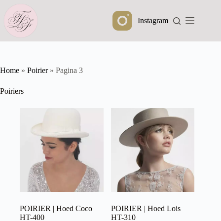
Ga
naar
Instagram
de
inhoud
Home
»
Poirier
»
Pagina 3
Poiriers
POIRIER | Hoed Coco
POIRIER | Hoed Lois
HT-400
HT-310