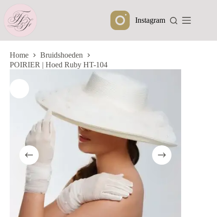
Ga
naar
Instagram
de
inhoud
Home
Bruidshoeden
POIRIER | Hoed Ruby HT-104