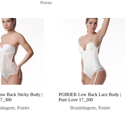
Poirier
w Back Sticky Body |
POIRIER Low Back Lace Body |
17_300
Pure Love 17_200
slingerie
,
Poirier
Bruidslingerie
,
Poirier