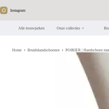
Ga
naar
Instagram
de
inhoud
Alle trouwjurken
Onze collecties
Bru
Home
Bruidshandschoenen
POIRIER | Handschoen mat