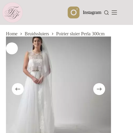
Ga
naar
Instagram
de
inhoud
Home
Bruidssluiers
Poirier sluier Perla 300cm