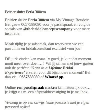
Poirier sluier Perla 300cm
Poirier sluier Perla 300cm
via My Vintage Boudoir.
Bel gauw 0657588080 voor je pasafspraak en volg de
socials van
@thebridalconceptscompany
voor meer
inspiratie!
Maak tijdig je pasafspraak, dan reserveren we een
pasruimte én bridalconsultant exclusief voor jou!
DE jurk vinden kan maar 1x goed, je kunt dat moment
nooit meer over doen…! Wil jij samen met jouw gasten
ook de perfécte
‘Once in a Lifetime Bridal
Experience’
ervaren voor dit bijzondere moment? Bel
dan via
0657588080
of
WhatsApp
.
Online
een pasafspraak maken
kan natuurlijk ook…,
je krijgt z.s.m. een afspraakbevestiging in je mailbox.
Verheug je op een onwijs leuke passessie met je eigen
personal stylist!