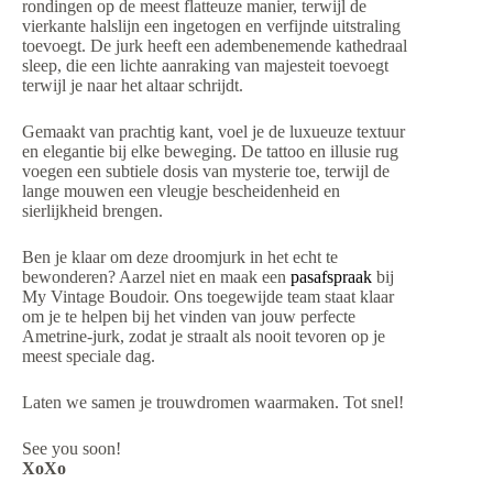
rondingen op de meest flatteuze manier, terwijl de
vierkante halslijn een ingetogen en verfijnde uitstraling
toevoegt. De jurk heeft een adembenemende kathedraal
sleep, die een lichte aanraking van majesteit toevoegt
terwijl je naar het altaar schrijdt.
Gemaakt van prachtig kant, voel je de luxueuze textuur
en elegantie bij elke beweging. De tattoo en illusie rug
voegen een subtiele dosis van mysterie toe, terwijl de
lange mouwen een vleugje bescheidenheid en
sierlijkheid brengen.
Ben je klaar om deze droomjurk in het echt te
bewonderen? Aarzel niet en maak een
pasafspraak
bij
My Vintage Boudoir. Ons toegewijde team staat klaar
om je te helpen bij het vinden van jouw perfecte
Ametrine-jurk, zodat je straalt als nooit tevoren op je
meest speciale dag.
Laten we samen je trouwdromen waarmaken. Tot snel!
See you soon!
XoXo