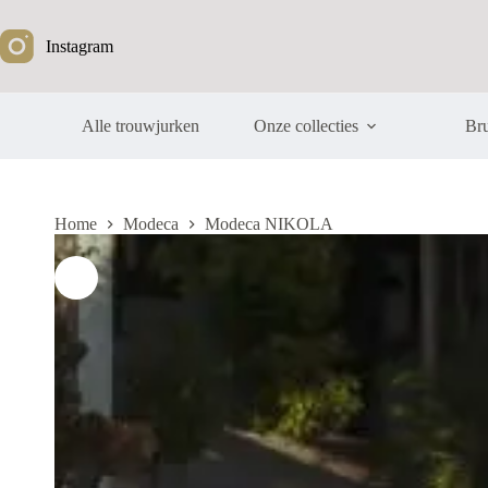
Ga
naar
Instagram
de
inhoud
Alle trouwjurken
Onze collecties
Bru
Home
Modeca
Modeca NIKOLA