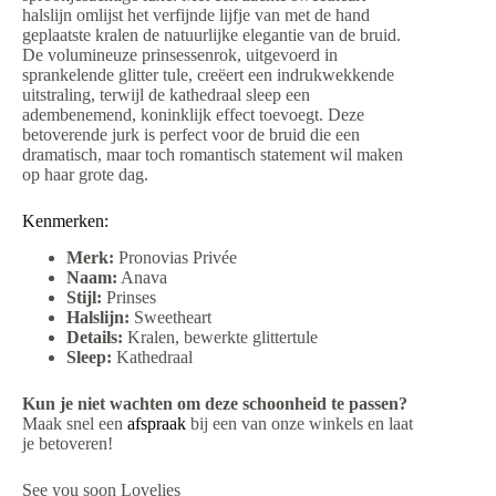
halslijn omlijst het verfijnde lijfje van met de hand
geplaatste kralen de natuurlijke elegantie van de bruid.
De volumineuze prinsessenrok, uitgevoerd in
sprankelende glitter tule, creëert een indrukwekkende
uitstraling, terwijl de kathedraal sleep een
adembenemend, koninklijk effect toevoegt. Deze
betoverende jurk is perfect voor de bruid die een
dramatisch, maar toch romantisch statement wil maken
op haar grote dag.
Kenmerken:
Merk:
Pronovias Privée
Naam:
Anava
Stijl:
Prinses
Halslijn:
Sweetheart
Details:
Kralen, bewerkte glittertule
Sleep:
Kathedraal
Kun je niet wachten om deze schoonheid te passen?
Maak snel een
afspraak
bij een van onze winkels en laat
je betoveren!
See you soon Lovelies