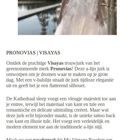
PRONOVIAS | VISAYAS
Ontdek de prachtige
Visayas
trouwjurk van het
gerenommeerde merk
Pronovias
! Deze a-lijn jurk is
ontworpen om je dromen waar te maken op je grote
dag. Met een v-halslijn straalt de jurk tijdloze elegantie
uit en geeft het je een flatterend silhouet.
De Kathedraal sleep voegt een vleugje majesteit toe aan
je entree, terwijl het materiaal van kant en tule een
romantische en delicate uitstraling creëert. Maar wat
deze jurk echt bijzonder maakt, is de unieke tattoo back
van kant en illusie tule. Het voegt een verleidelijk en
modern element toe aan de traditionele a-lijn stijl.
Maak nu een
pasafspraak
bij My Vintage Boudoir om