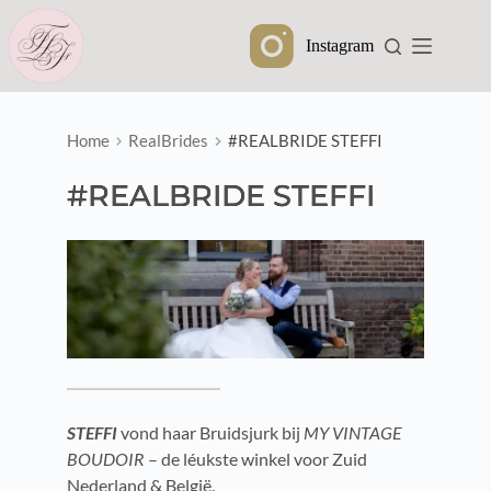
Ga
naar
Instagram
de
inhoud
Home
RealBrides
#REALBRIDE STEFFI
#REALBRIDE STEFFI
STEFFI
vond haar Bruidsjurk bij
MY VINTAGE
BOUDOIR
– de léukste winkel voor Zuid
Nederland & België.