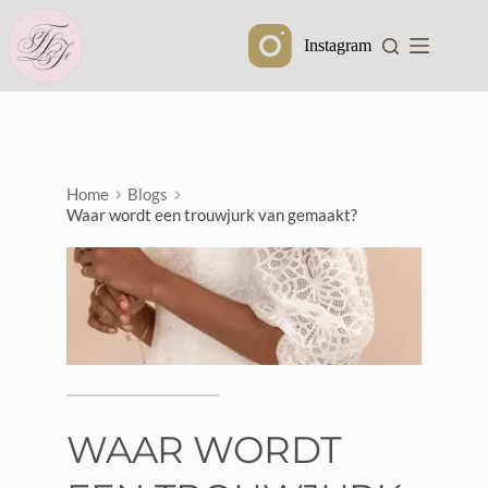
Ga
naar
Instagram
de
inhoud
Home
Blogs
Waar wordt een trouwjurk van gemaakt?
WAAR WORDT 