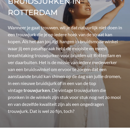
BRUIDSJURKEN IN 
ROTTERDAM
Wanneer je gaat trouwen, wil je dat natuurlijk niet doen in 
een trouwjurk die je op iedere hoek van de straat kan 
kopen. Als het aan jou ligt hangen in bruidsmode winkel 
waar jij een pasafspraak hebt de mooiste en meest 
breathtaking
 trouwjurken
 voor bruiden uit Rotterdam en 
ver daarbuiten. Het is de missie van iedere medewerker 
van een bruidswinkel om ervoor te zorgen dat een 
aanstaande bruid kan shinen op de dag van jullie dromen, 
in een nieuwe bruidsjurk of in een van de top 
vintage 
trouwjurken
. De vintage trouwjurken die 
pronken in de winkels zijn stuk voor stuk nog net zo mooi 
en van dezelfde kwaliteit zijn als een ongedragen 
trouwjurk. Dat is wel zo fijn, toch?