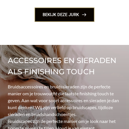
BEKIJK DEZE JURK
ACCESSOIRES EN SIERADEN 
ALS FINISHING TOUCH
Bruidsaccessoires en bruidssieraden zijn de perfecte 
manier om je trouwoutfit die laatste finishing touch te 
geven. Aan wat voor soort accessoires en sieraden je dan 
kunt denken? Wij zijn verliefd op bruidscapes, tijdloze 
sieraden en bruidshandschoentjes.
Bruidscapes zijn de perfecte manier om je look naar het 
hoogste niveau te tillen. Houd je van elegant, 