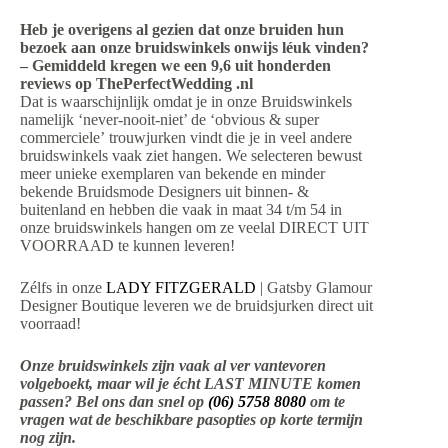
Heb je overigens al gezien dat onze bruiden hun
bezoek aan onze bruidswinkels onwijs léuk vinden?
– Gemiddeld kregen we een 9,6 uit honderden
reviews op ThePerfectWedding .nl
Dat is waarschijnlijk omdat je in onze Bruidswinkels
namelijk ‘never-nooit-niet’ de ‘obvious & super
commerciele’ trouwjurken vindt die je in veel andere
bruidswinkels vaak ziet hangen. We selecteren bewust
meer unieke exemplaren van bekende en minder
bekende Bruidsmode Designers uit binnen- &
buitenland en hebben die vaak in maat 34 t/m 54 in
onze bruidswinkels hangen om ze veelal DIRECT UIT
VOORRAAD te kunnen leveren!
Zélfs in onze
LADY FITZGERALD
| Gatsby Glamour
Designer Boutique leveren we de bruidsjurken direct uit
voorraad!
Onze bruidswinkels zijn vaak al ver vantevoren
volgeboekt, maar wil je écht LAST MINUTE komen
passen? Bel ons dan snel op
(06) 5758 8080
om te
vragen wat de beschikbare pasopties op korte termijn
nog zijn.