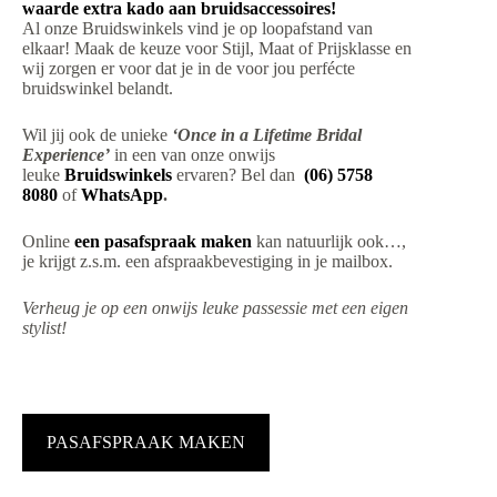
waarde extra kado aan bruidsaccessoires!
Al onze Bruidswinkels vind je op loopafstand van
elkaar! Maak de keuze voor Stijl, Maat of Prijsklasse en
wij zorgen er voor dat je in de voor jou perfécte
bruidswinkel belandt.
Wil jij ook de unieke
‘Once in a Lifetime Bridal
Experience’
in een van onze onwijs
leuke
Bruidswinkels
ervaren? Bel dan
(06) 5758
8080
of
WhatsApp
.
Online
een pasafspraak maken
kan natuurlijk ook…,
je krijgt z.s.m. een afspraakbevestiging in je mailbox.
Verheug je op een onwijs leuke passessie met een eigen
stylist!
PASAFSPRAAK MAKEN