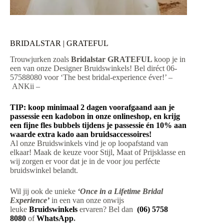
BRIDALSTAR | GRATEFUL
Trouwjurken zoals
Bridalstar GRATEFUL
koop je in
een van onze Designer Bruidswinkels! Bel diréct 06-
57588080 voor ‘The best bridal-experience éver!’ –
ANKii –
TIP: koop minimaal 2 dagen voorafgaand aan je
passessie een kadobon in onze onlineshop, en krijg
een fijne fles bubbels tijdens je passessie én 10% aan
waarde extra kado aan bruidsaccessoires!
Al onze Bruidswinkels vind je op loopafstand van
elkaar! Maak de keuze voor Stijl, Maat of Prijsklasse en
wij zorgen er voor dat je in de voor jou perfécte
bruidswinkel belandt.
Wil jij ook de unieke
‘Once in a Lifetime Bridal
Experience’
in een van onze onwijs
leuke
Bruidswinkels
ervaren? Bel dan
(06) 5758
8080
of
WhatsApp
.