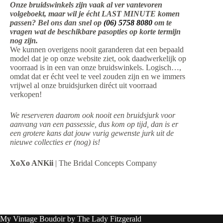
Onze bruidswinkels zijn vaak al ver vantevoren
volgeboekt, maar wil je écht LAST MINUTE komen
passen? Bel ons dan snel op
(06) 5758 8080
om te
vragen wat de beschikbare pasopties op korte termijn
nog zijn.
We kunnen overigens nooit garanderen dat een bepaald
model dat je op onze website ziet, ook daadwerkelijk op
voorraad is in een van onze bruidswinkels. Logisch…,
omdat dat er écht veel te veel zouden zijn en we immers
vrijwel al onze bruidsjurken diréct uit voorraad
verkopen!
We reserveren daarom ook nooit een bruidsjurk voor
aanvang van een passessie, dus kom op tijd, dan is er
een grotere kans dat jouw vurig gewenste jurk uit de
nieuwe collecties er (nog) is!
XoXo ANKii
| The Bridal Concepts Company
My Vintage Boudoir by The Lady Fitzgerald