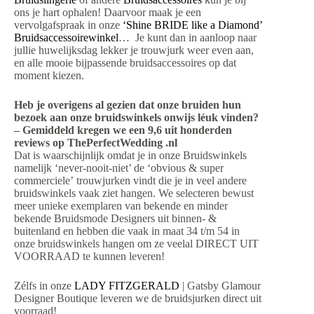
ons je hart ophalen! Daarvoor maak je een
vervolgafspraak in onze
‘Shine BRIDE like a Diamond’
Bruidsaccessoirewinkel
… Je kunt dan in aanloop naar
jullie huwelijksdag lekker je trouwjurk weer even aan,
en alle mooie bijpassende bruidsaccessoires op dat
moment kiezen.
Heb je overigens al gezien dat onze bruiden hun
bezoek aan onze bruidswinkels onwijs léuk vinden?
– Gemiddeld kregen we een 9,6 uit honderden
reviews op ThePerfectWedding .nl
Dat is waarschijnlijk omdat je in onze Bruidswinkels
namelijk ‘never-nooit-niet’ de ‘obvious & super
commerciele’ trouwjurken vindt die je in veel andere
bruidswinkels vaak ziet hangen. We selecteren bewust
meer unieke exemplaren van bekende en minder
bekende Bruidsmode Designers uit binnen- &
buitenland en hebben die vaak in maat 34 t/m 54 in
onze bruidswinkels hangen om ze veelal DIRECT UIT
VOORRAAD te kunnen leveren!
Zélfs in onze
LADY FITZGERALD
| Gatsby Glamour
Designer Boutique leveren we de bruidsjurken direct uit
voorraad!