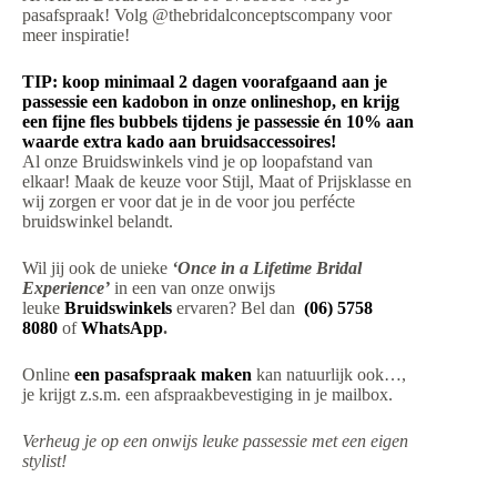
pasafspraak! Volg @thebridalconceptscompany voor
meer inspiratie!
TIP: koop minimaal 2 dagen voorafgaand aan je
passessie een kadobon in onze onlineshop, en krijg
een fijne fles bubbels tijdens je passessie én 10% aan
waarde extra kado aan bruidsaccessoires!
Al onze Bruidswinkels vind je op loopafstand van
elkaar! Maak de keuze voor Stijl, Maat of Prijsklasse en
wij zorgen er voor dat je in de voor jou perfécte
bruidswinkel belandt.
Wil jij ook de unieke
‘Once in a Lifetime Bridal
Experience’
in een van onze onwijs
leuke
Bruidswinkels
ervaren? Bel dan
(06) 5758
8080
of
WhatsApp
.
Online
een pasafspraak maken
kan natuurlijk ook…,
je krijgt z.s.m. een afspraakbevestiging in je mailbox.
Verheug je op een onwijs leuke passessie met een eigen
stylist!