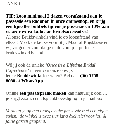
ANKii –
TIP: koop minimaal 2 dagen voorafgaand aan je
passessie een kadobon in onze onlineshop, en krijg
een fijne fles bubbels tijdens je passessie én 10% aan
waarde extra kado aan bruidsaccessoires!
Al onze Bruidswinkels vind je op loopafstand van
elkaar! Maak de keuze voor Stijl, Maat of Prijsklasse en
wij zorgen er voor dat je in de voor jou perfécte
bruidswinkel belandt.
Wil jij ook de unieke
‘Once in a Lifetime Bridal
Experience’
in een van onze onwijs
leuke
Bruidswinkels
ervaren? Bel dan
(06) 5758
8080
of
WhatsApp
.
Online
een pasafspraak maken
kan natuurlijk ook…,
je krijgt z.s.m. een afspraakbevestiging in je mailbox.
Verheug je op een onwijs leuke passessie met een eigen
stylist, de winkel is twee uur lang éxclusief voor jou &
jouw gasten geopend.