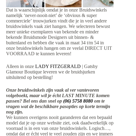
Dat is waarschijnlijk omdat je in onze Bruidswinkels
namelijk ‘never-nooit-niet’ de ‘obvious & super
commerciele’ trouwjurken vindt die je in veel andere
bruidswinkels vaak ziet hangen. We selecteren bewust
meer unieke exemplaren van bekende en minder
bekende Bruidsmode Designers uit binnen- &
buitenland en hebben die vaak in maat 34 t/m 54 in
onze bruidswinkels hangen om ze veelal DIRECT UIT
VOORRAAD te kunnen leveren!
Alleen in onze
LADY FITZGERALD
| Gatsby
Glamour Boutique leveren we de bruidsjurken
uitsluitend op bestelling!
Onze bruidswinkels zijn vaak al ver vantevoren
volgeboekt, maar wil je écht LAST MINUTE komen
passen? Bel ons dan snel op
(06) 5758 8080
om te
vragen wat de beschikbare pasopties op korte termijn
nog zijn.
We kunnen overigens nooit garanderen dat een bepaald
model dat je op onze website ziet, ook daadwerkelijk op
voorraad is in een van onze bruidswinkels. Logisch…,
omdat dat er écht veel te veel zouden zijn en we immers