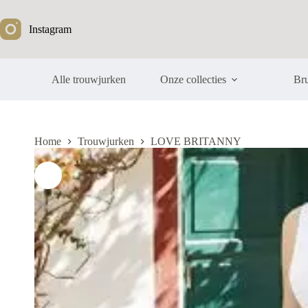
Ga
naar
Instagram
de
inhoud
Alle trouwjurken
Onze collecties
Bru
Home
Trouwjurken
LOVE BRITANNY