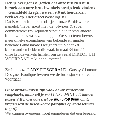
Heb je overigens al gezien dat onze bruiden hun
bezoek aan onze bruidswinkels onwijs léuk vinden?
– Gemiddeld kregen we een 9,6 uit honderden
reviews op ThePerfectWedding .nl
Dat is waarschijnlijk omdat je in onze Bruidswinkels
namelijk ‘never-nooit-niet’ de ‘obvious & super
commerciele’ trouwjurken vindt die je in veel andere
bruidswinkels vaak ziet hangen. We selecteren bewust
meer unieke exemplaren van bekende en minder
bekende Bruidsmode Designers uit binnen- &
buitenland en hebben die vaak in maat 34 t/m 54 in
onze bruidswinkels hangen om ze veelal DIRECT UIT
VOORRAAD te kunnen leveren!
Zélfs in onze
LADY FITZGERALD
| Gatsby Glamour
Designer Boutique leveren we de bruidsjurken direct uit
voorraad!
Onze bruidswinkels zijn vaak al ver vantevoren
volgeboekt, maar wil je écht LAST MINUTE komen
passen? Bel ons dan snel op
(06) 5758 8080
om te
vragen wat de beschikbare pasopties op korte termijn
nog zijn.
We kunnen overigens nooit garanderen dat een bepaald