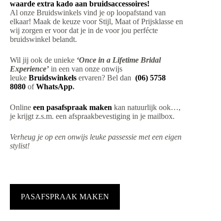
waarde extra kado aan bruidsaccessoires!
Al onze Bruidswinkels vind je op loopafstand van
elkaar! Maak de keuze voor Stijl, Maat of Prijsklasse en
wij zorgen er voor dat je in de voor jou perfécte
bruidswinkel belandt.
Wil jij ook de unieke
‘Once in a Lifetime Bridal
Experience’
in een van onze onwijs
leuke
Bruidswinkels
ervaren? Bel dan
(06) 5758
8080
of
WhatsApp
.
Online
een pasafspraak maken
kan natuurlijk ook…,
je krijgt z.s.m. een afspraakbevestiging in je mailbox.
Verheug je op een onwijs leuke passessie met een eigen
stylist!
PASAFSPRAAK MAKEN