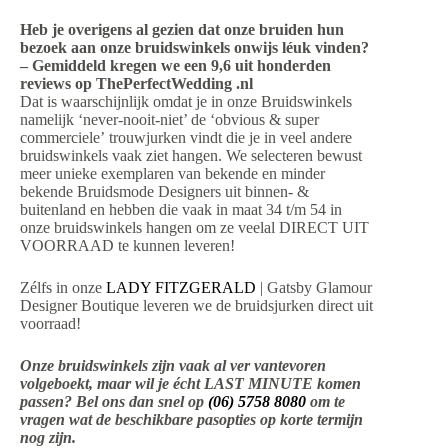
Heb je overigens al gezien dat onze bruiden hun
bezoek aan onze bruidswinkels onwijs léuk vinden?
– Gemiddeld kregen we een 9,6 uit honderden
reviews op ThePerfectWedding .nl
Dat is waarschijnlijk omdat je in onze Bruidswinkels
namelijk ‘never-nooit-niet’ de ‘obvious & super
commerciele’ trouwjurken vindt die je in veel andere
bruidswinkels vaak ziet hangen. We selecteren bewust
meer unieke exemplaren van bekende en minder
bekende Bruidsmode Designers uit binnen- &
buitenland en hebben die vaak in maat 34 t/m 54 in
onze bruidswinkels hangen om ze veelal DIRECT UIT
VOORRAAD te kunnen leveren!
Zélfs in onze
LADY FITZGERALD
| Gatsby Glamour
Designer Boutique leveren we de bruidsjurken direct uit
voorraad!
Onze bruidswinkels zijn vaak al ver vantevoren
volgeboekt, maar wil je écht LAST MINUTE komen
passen? Bel ons dan snel op
(06) 5758 8080
om te
vragen wat de beschikbare pasopties op korte termijn
nog zijn.