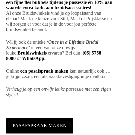
een fijne fles bubbels tijdens je passessie én 10% aan
waarde extra kado aan bruidsaccessoires!
Al onze Bruidswinkels vind je op loopafstand van
elkaar! Maak de keuze voor Stijl, Maat of Prijsklasse en
wij zorgen er voor dat je in de voor jou perfécte
bruidswinkel belandt.
Wil jij ook de unieke
‘Once in a Lifetime Bridal
Experience’
in een van onze onwijs
leuke
Bruidswinkels
ervaren? Bel dan
(06) 5758
8080
of
WhatsApp
.
Online
een pasafspraak maken
kan natuurlijk ook…,
je krijgt z.s.m. een afspraakbevestiging in je mailbox.
Verheug je op een onwijs leuke passessie met een eigen
stylist!
PASAFSPRAAK MAKEN