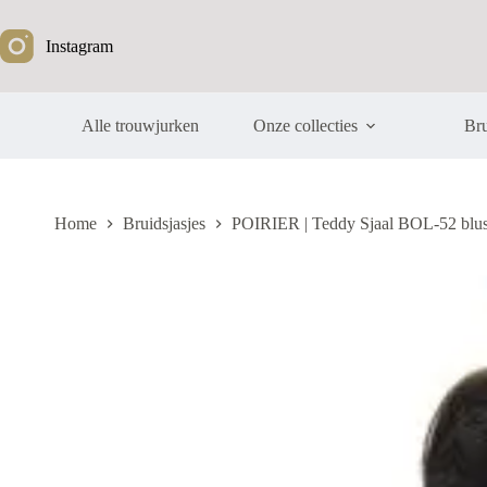
Ga
naar
Instagram
de
inhoud
Alle trouwjurken
Onze collecties
Bru
Home
Bruidsjasjes
POIRIER | Teddy Sjaal BOL-52 blu