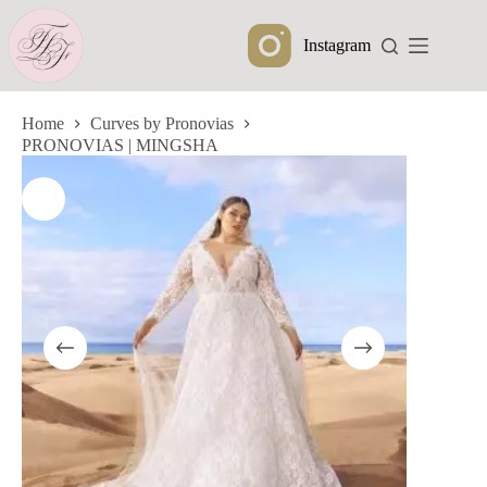
Ga
naar
Instagram
de
inhoud
Home
Curves by Pronovias
PRONOVIAS | MINGSHA