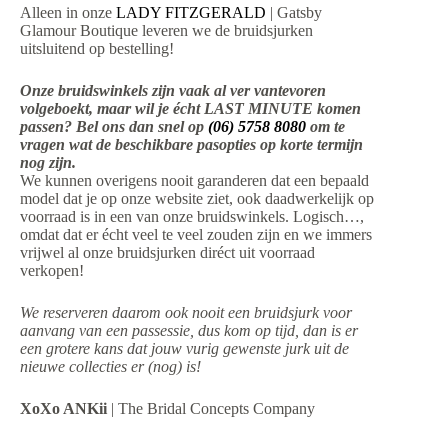
Alleen in onze
LADY FITZGERALD
| Gatsby
Glamour Boutique leveren we de bruidsjurken
uitsluitend op bestelling!
Onze bruidswinkels zijn vaak al ver vantevoren
volgeboekt, maar wil je écht LAST MINUTE komen
passen? Bel ons dan snel op
(06) 5758 8080
om te
vragen wat de beschikbare pasopties op korte termijn
nog zijn.
We kunnen overigens nooit garanderen dat een bepaald
model dat je op onze website ziet, ook daadwerkelijk op
voorraad is in een van onze bruidswinkels. Logisch…,
omdat dat er écht veel te veel zouden zijn en we immers
vrijwel al onze bruidsjurken diréct uit voorraad
verkopen!
We reserveren daarom ook nooit een bruidsjurk voor
aanvang van een passessie, dus kom op tijd, dan is er
een grotere kans dat jouw vurig gewenste jurk uit de
nieuwe collecties er (nog) is!
XoXo ANKii
| The Bridal Concepts Company