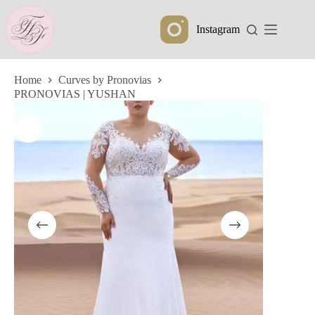
Ga
naar
Instagram
de
inhoud
Home
Curves by Pronovias
PRONOVIAS | YUSHAN