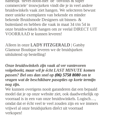
namelijk ‘never-nooit-niet’ de ‘obvious & super
commerciele’ trouwjurken vindt die je in veel andere
bruidswinkels vaak ziet hangen. We selecteren bewust
meer unieke exemplaren van bekende en minder
bekende Bruidsmode Designers uit binnen- &
buitenland en hebben die vaak in maat 34 t/m 54 in
onze bruidswinkels hangen om ze veelal DIRECT UIT
VOORRAAD te kunnen leveren!
Alleen in onze
LADY FITZGERALD
| Gatsby
Glamour Boutique leveren we de bruidsjurken
uitsluitend op bestelling!
Onze bruidswinkels zijn vaak al ver vantevoren
volgeboekt, maar wil je écht LAST MINUTE komen
passen? Bel ons dan snel op
(06) 5758 8080
om te
vragen wat de beschikbare pasopties op korte termijn
nog zijn.
We kunnen overigens nooit garanderen dat een bepaald
model dat je op onze website ziet, ook daadwerkelijk op
voorraad is in een van onze bruidswinkels. Logisch…,
omdat dat er écht veel te veel zouden zijn en we immers
vrijwel al onze bruidsjurken diréct uit voorraad
verkopen!