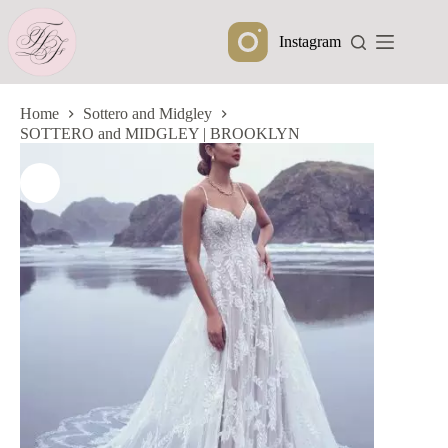
Ga
naar
Instagram
de
inhoud
Home
Sottero and Midgley
SOTTERO and MIDGLEY | BROOKLYN