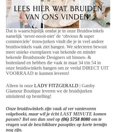
Dat is waarschijnlijk omdat je in onze Bruidswinkels
namelijk ‘never-nooit-niet’ de ‘obvious & super
commerciele’ trouwjurken vindt die je in veel andere
bruidswinkels vaak ziet hangen. We selecteren bewust
meer unieke exemplaren van bekende en minder
bekende Bruidsmode Designers uit binnen- &
buitenland en hebben die vaak in maat 34 t/m 54 in
onze bruidswinkels hangen om ze veelal DIRECT UIT
VOORRAAD te kunnen leveren!
Alleen in onze
LADY FITZGERALD
| Gatsby
Glamour Boutique leveren we de bruidsjurken
uitsluitend op bestelling!
Onze bruidswinkels zijn vaak al ver vantevoren
volgeboekt, maar wil je écht LAST MINUTE komen
passen? Bel ons dan snel op
(06) 5758 8080
om te
vragen wat de beschikbare pasopties op korte termijn
nog zijn.