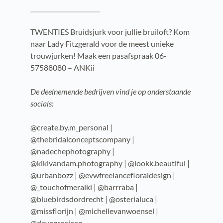
TWENTIES Bruidsjurk voor jullie bruiloft? Kom
naar Lady Fitzgerald voor de meest unieke
trouwjurken! Maak een pasafspraak 06-
57588080 – ANKii
De deelnemende bedrijven vind je op onderstaande
socials:
@create.by.m_personal |
@thebridalconceptscompany |
@nadechephotography |
@kikivandam.photography | @lookk.beautiful |
@urbanbozz | @evwfreelancefloraldesign |
@_touchofmeraiki | @barrraba |
@bluebirdsdordrecht | @osterialuca |
@missflorijn | @michellevanwoensel |
@davegrosjean