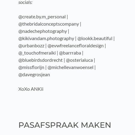
socials:
@create.by.m_personal |
@thebridalconceptscompany |
@nadechephotography |
@kikivandam.photography | @lookk.beautiful |
@urbanbozz | @evwfreelancefloraldesign |
@_touchofmeraiki | @barrraba |
@bluebirdsdordrecht | @osterialuca |
@missflorijn | @michellevanwoensel |
@davegrosjean
XoXo ANKii
PASAFSPRAAK MAKEN