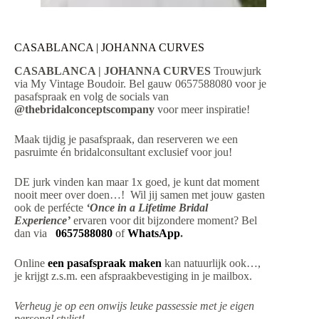
CASABLANCA | JOHANNA CURVES
CASABLANCA | JOHANNA CURVES
Trouwjurk
via My Vintage Boudoir. Bel gauw 0657588080 voor je
pasafspraak en volg de socials van
@thebridalconceptscompany
voor meer inspiratie!
Maak tijdig je pasafspraak, dan reserveren we een
pasruimte én bridalconsultant exclusief voor jou!
DE jurk vinden kan maar 1x goed, je kunt dat moment
nooit meer over doen…! Wil jij samen met jouw gasten
ook de perfécte
‘Once in a Lifetime Bridal
Experience’
ervaren voor dit bijzondere moment? Bel
dan via
0657588080
of
WhatsApp
.
Online
een pasafspraak maken
kan natuurlijk ook…,
je krijgt z.s.m. een afspraakbevestiging in je mailbox.
Verheug je op een onwijs leuke passessie met je eigen
personal stylist!