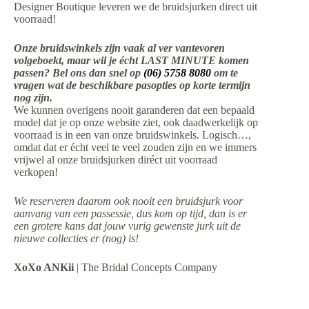
Designer Boutique leveren we de bruidsjurken direct uit
voorraad!
Onze bruidswinkels zijn vaak al ver vantevoren
volgeboekt, maar wil je écht LAST MINUTE komen
passen? Bel ons dan snel op
(06) 5758 8080
om te
vragen wat de beschikbare pasopties op korte termijn
nog zijn.
We kunnen overigens nooit garanderen dat een bepaald
model dat je op onze website ziet, ook daadwerkelijk op
voorraad is in een van onze bruidswinkels. Logisch…,
omdat dat er écht veel te veel zouden zijn en we immers
vrijwel al onze bruidsjurken diréct uit voorraad
verkopen!
We reserveren daarom ook nooit een bruidsjurk voor
aanvang van een passessie, dus kom op tijd, dan is er
een grotere kans dat jouw vurig gewenste jurk uit de
nieuwe collecties er (nog) is!
XoXo ANKii
| The Bridal Concepts Company