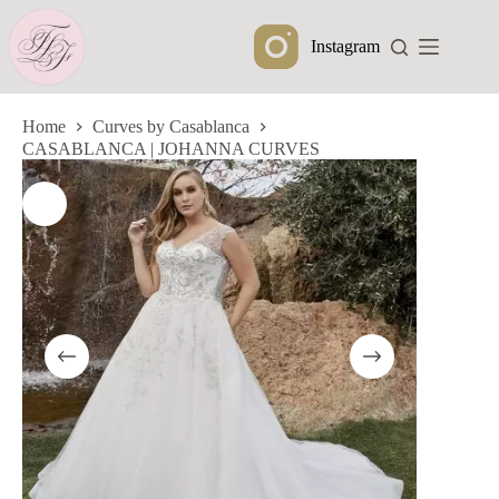
Ga
naar
Instagram
de
inhoud
Home
Curves by Casablanca
CASABLANCA | JOHANNA CURVES