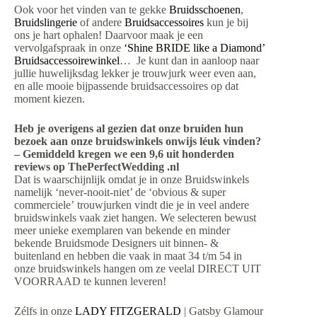
Ook voor het vinden van te gekke
Bruidsschoenen
,
Bruidslingerie
of andere
Bruidsaccessoires
kun je bij
ons je hart ophalen! Daarvoor maak je een
vervolgafspraak in onze
‘Shine BRIDE like a Diamond’
Bruidsaccessoirewinkel
… Je kunt dan in aanloop naar
jullie huwelijksdag lekker je trouwjurk weer even aan,
en alle mooie bijpassende bruidsaccessoires op dat
moment kiezen.
Heb je overigens al gezien dat onze bruiden hun
bezoek aan onze bruidswinkels onwijs léuk vinden?
– Gemiddeld kregen we een 9,6 uit honderden
reviews op ThePerfectWedding .nl
Dat is waarschijnlijk omdat je in onze Bruidswinkels
namelijk ‘never-nooit-niet’ de ‘obvious & super
commerciele’ trouwjurken vindt die je in veel andere
bruidswinkels vaak ziet hangen. We selecteren bewust
meer unieke exemplaren van bekende en minder
bekende Bruidsmode Designers uit binnen- &
buitenland en hebben die vaak in maat 34 t/m 54 in
onze bruidswinkels hangen om ze veelal DIRECT UIT
VOORRAAD te kunnen leveren!
Zélfs in onze
LADY FITZGERALD
| Gatsby Glamour