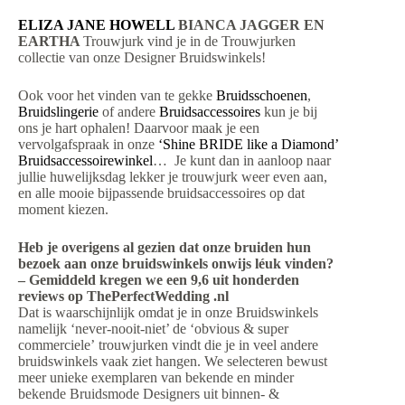
ELIZA JANE HOWELL
BIANCA JAGGER EN
EARTHA
Trouwjurk vind je in de Trouwjurken
collectie van onze Designer Bruidswinkels!
Ook voor het vinden van te gekke
Bruidsschoenen
,
Bruidslingerie
of andere
Bruidsaccessoires
kun je bij
ons je hart ophalen! Daarvoor maak je een
vervolgafspraak in onze
‘Shine BRIDE like a Diamond’
Bruidsaccessoirewinkel
… Je kunt dan in aanloop naar
jullie huwelijksdag lekker je trouwjurk weer even aan,
en alle mooie bijpassende bruidsaccessoires op dat
moment kiezen.
Heb je overigens al gezien dat onze bruiden hun
bezoek aan onze bruidswinkels onwijs léuk vinden?
– Gemiddeld kregen we een 9,6 uit honderden
reviews op ThePerfectWedding .nl
Dat is waarschijnlijk omdat je in onze Bruidswinkels
namelijk ‘never-nooit-niet’ de ‘obvious & super
commerciele’ trouwjurken vindt die je in veel andere
bruidswinkels vaak ziet hangen. We selecteren bewust
meer unieke exemplaren van bekende en minder
bekende Bruidsmode Designers uit binnen- &