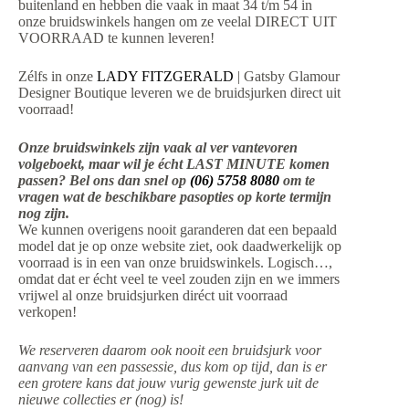
buitenland en hebben die vaak in maat 34 t/m 54 in
onze bruidswinkels hangen om ze veelal DIRECT UIT
VOORRAAD te kunnen leveren!
Zélfs in onze
LADY FITZGERALD
| Gatsby Glamour
Designer Boutique leveren we de bruidsjurken direct uit
voorraad!
Onze bruidswinkels zijn vaak al ver vantevoren
volgeboekt, maar wil je écht LAST MINUTE komen
passen? Bel ons dan snel op
(06) 5758 8080
om te
vragen wat de beschikbare pasopties op korte termijn
nog zijn.
We kunnen overigens nooit garanderen dat een bepaald
model dat je op onze website ziet, ook daadwerkelijk op
voorraad is in een van onze bruidswinkels. Logisch…,
omdat dat er écht veel te veel zouden zijn en we immers
vrijwel al onze bruidsjurken diréct uit voorraad
verkopen!
We reserveren daarom ook nooit een bruidsjurk voor
aanvang van een passessie, dus kom op tijd, dan is er
een grotere kans dat jouw vurig gewenste jurk uit de
nieuwe collecties er (nog) is!