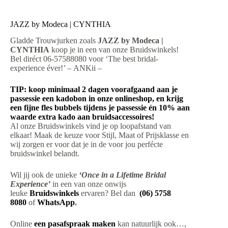
JAZZ by Modeca | CYNTHIA
Gladde Trouwjurken zoals
JAZZ by Modeca |
CYNTHIA
koop je in een van onze Bruidswinkels!
Bel diréct 06-57588080 voor ‘The best bridal-
experience éver!’ – ANKii –
TIP: koop minimaal 2 dagen voorafgaand aan je
passessie een kadobon in onze onlineshop, en krijg
een fijne fles bubbels tijdens je passessie én 10% aan
waarde extra kado aan bruidsaccessoires!
Al onze Bruidswinkels vind je op loopafstand van
elkaar! Maak de keuze voor Stijl, Maat of Prijsklasse en
wij zorgen er voor dat je in de voor jou perfécte
bruidswinkel belandt.
Wil jij ook de unieke
‘Once in a Lifetime Bridal
Experience’
in een van onze onwijs
leuke
Bruidswinkels
ervaren? Bel dan
(06) 5758
8080
of
WhatsApp
.
Online
een pasafspraak maken
kan natuurlijk ook…,