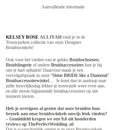
Aanvullende informatie
KELSEY ROSE
ALLIYAH
vind je in de
Trouwjurken collectie van onze Designer
Bruidswinkels!
Ook voor het vinden van te gekke
Bruidsschoenen
,
Bruidslingerie
of andere
Bruidsaccessoires
kun je bij
ons je hart ophalen! Daarvoor maak je een
vervolgafspraak in onze
‘Shine BRIDE like a Diamond’
Bruidsaccessoirewinkel
… Je kunt dan in aanloop naar
jullie huwelijksdag lekker je trouwjurk weer even aan,
en alle mooie bijpassende bruidsaccessoires op dat
moment kiezen.
Heb je overigens al gezien dat onze bruiden hun
bezoek aan onze bruidswinkels onwijs léuk vinden?
– Gemiddeld kregen we een 9,6 uit honderden
reviews op ThePerfectWedding .nl
Dat is waarschijnlijk omdat je in onze Bruidswinkels