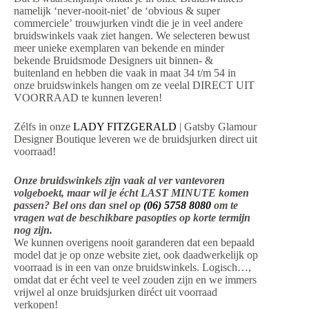
namelijk ‘never-nooit-niet’ de ‘obvious & super
commerciele’ trouwjurken vindt die je in veel andere
bruidswinkels vaak ziet hangen. We selecteren bewust
meer unieke exemplaren van bekende en minder
bekende Bruidsmode Designers uit binnen- &
buitenland en hebben die vaak in maat 34 t/m 54 in
onze bruidswinkels hangen om ze veelal DIRECT UIT
VOORRAAD te kunnen leveren!
Zélfs in onze
LADY FITZGERALD
| Gatsby Glamour
Designer Boutique leveren we de bruidsjurken direct uit
voorraad!
Onze bruidswinkels zijn vaak al ver vantevoren
volgeboekt, maar wil je écht LAST MINUTE komen
passen? Bel ons dan snel op
(06) 5758 8080
om te
vragen wat de beschikbare pasopties op korte termijn
nog zijn.
We kunnen overigens nooit garanderen dat een bepaald
model dat je op onze website ziet, ook daadwerkelijk op
voorraad is in een van onze bruidswinkels. Logisch…,
omdat dat er écht veel te veel zouden zijn en we immers
vrijwel al onze bruidsjurken diréct uit voorraad
verkopen!