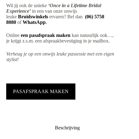
Wil jij ook de unieke
‘Once in a Lifetime Bridal
Experience’
in een van onze onwijs
leuke
Bruidswinkels
ervaren? Bel dan
(06) 5758
8080
of
WhatsApp
.
Online
een pasafspraak maken
kan natuurlijk ook…,
je krijgt z.s.m. een afspraakbevestiging in je mailbox.
Verheug je op een onwijs leuke passessie met een eigen
stylist!
PASAFSPRAAK MAKEN
Beschrijving