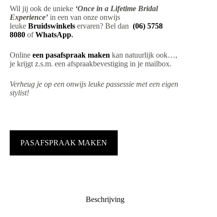
Wil jij ook de unieke
‘Once in a Lifetime Bridal
Experience’
in een van onze onwijs
leuke
Bruidswinkels
ervaren? Bel dan
(06) 5758
8080
of
WhatsApp
.
Online
een pasafspraak maken
kan natuurlijk ook…,
je krijgt z.s.m. een afspraakbevestiging in je mailbox.
Verheug je op een onwijs leuke passessie met een eigen
stylist!
PASAFSPRAAK MAKEN
Beschrijving