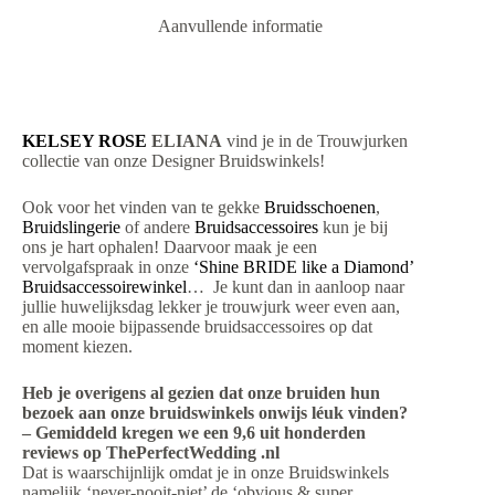
Aanvullende informatie
KELSEY ROSE
ELIANA
vind je in de Trouwjurken
collectie van onze Designer Bruidswinkels!
Ook voor het vinden van te gekke
Bruidsschoenen
,
Bruidslingerie
of andere
Bruidsaccessoires
kun je bij
ons je hart ophalen! Daarvoor maak je een
vervolgafspraak in onze
‘Shine BRIDE like a Diamond’
Bruidsaccessoirewinkel
… Je kunt dan in aanloop naar
jullie huwelijksdag lekker je trouwjurk weer even aan,
en alle mooie bijpassende bruidsaccessoires op dat
moment kiezen.
Heb je overigens al gezien dat onze bruiden hun
bezoek aan onze bruidswinkels onwijs léuk vinden?
– Gemiddeld kregen we een 9,6 uit honderden
reviews op ThePerfectWedding .nl
Dat is waarschijnlijk omdat je in onze Bruidswinkels
namelijk ‘never-nooit-niet’ de ‘obvious & super