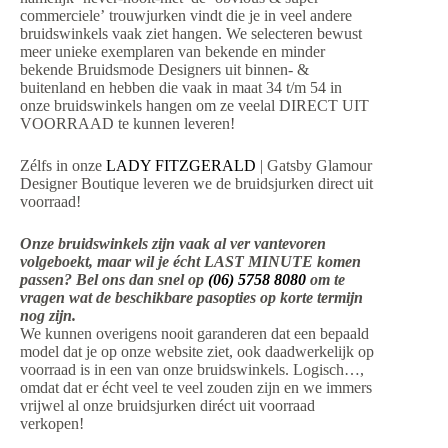
commerciele’ trouwjurken vindt die je in veel andere
bruidswinkels vaak ziet hangen. We selecteren bewust
meer unieke exemplaren van bekende en minder
bekende Bruidsmode Designers uit binnen- &
buitenland en hebben die vaak in maat 34 t/m 54 in
onze bruidswinkels hangen om ze veelal DIRECT UIT
VOORRAAD te kunnen leveren!
Zélfs in onze
LADY FITZGERALD
| Gatsby Glamour
Designer Boutique leveren we de bruidsjurken direct uit
voorraad!
Onze bruidswinkels zijn vaak al ver vantevoren
volgeboekt, maar wil je écht LAST MINUTE komen
passen? Bel ons dan snel op
(06) 5758 8080
om te
vragen wat de beschikbare pasopties op korte termijn
nog zijn.
We kunnen overigens nooit garanderen dat een bepaald
model dat je op onze website ziet, ook daadwerkelijk op
voorraad is in een van onze bruidswinkels. Logisch…,
omdat dat er écht veel te veel zouden zijn en we immers
vrijwel al onze bruidsjurken diréct uit voorraad
verkopen!