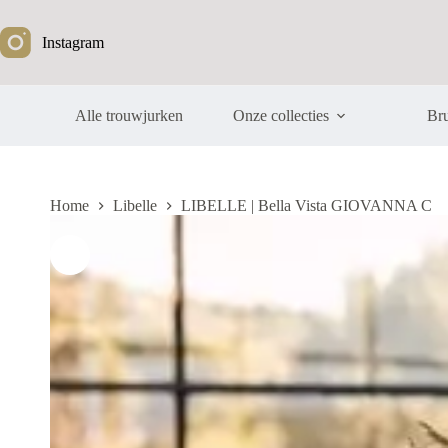
Ga
naar
Instagram
de
inhoud
Alle trouwjurken
Onze collecties
Bru
Home
Libelle
LIBELLE | Bella Vista GIOVANNA C