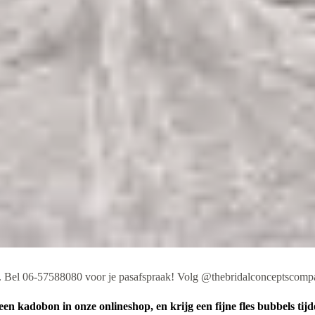
. Bel 06-57588080 voor je pasafspraak! Volg @thebridalconceptscompa
en kadobon in onze onlineshop, en krijg een fijne fles bubbels tij