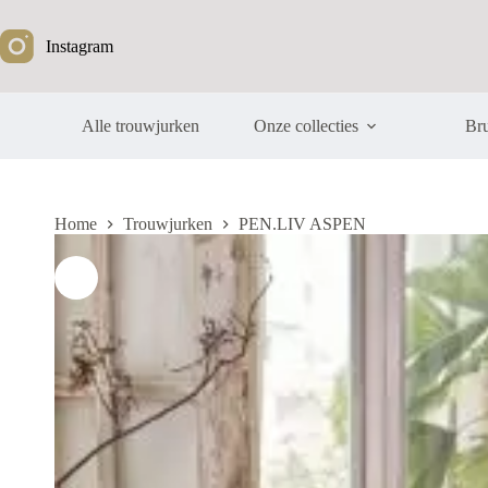
Ga
naar
Instagram
de
inhoud
Alle trouwjurken
Onze collecties
Bru
Home
Trouwjurken
PEN.LIV ASPEN