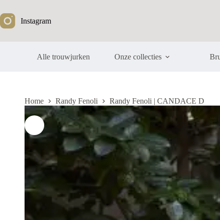
Ga
naar
Instagram
de
inhoud
Alle trouwjurken
Onze collecties
Bru
Home
Randy Fenoli
Randy Fenoli | CANDACE D