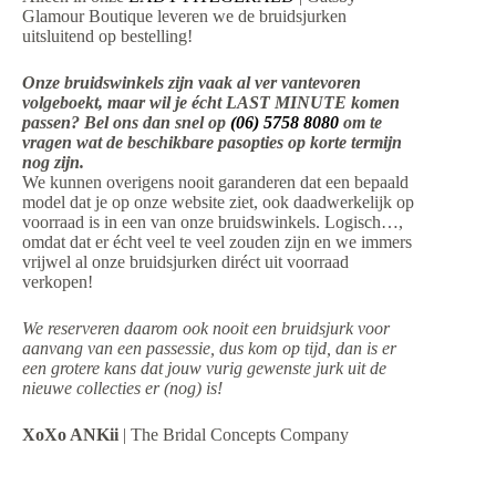
Glamour Boutique leveren we de bruidsjurken
uitsluitend op bestelling!
Onze bruidswinkels zijn vaak al ver vantevoren
volgeboekt, maar wil je écht LAST MINUTE komen
passen? Bel ons dan snel op
(06) 5758 8080
om te
vragen wat de beschikbare pasopties op korte termijn
nog zijn.
We kunnen overigens nooit garanderen dat een bepaald
model dat je op onze website ziet, ook daadwerkelijk op
voorraad is in een van onze bruidswinkels. Logisch…,
omdat dat er écht veel te veel zouden zijn en we immers
vrijwel al onze bruidsjurken diréct uit voorraad
verkopen!
We reserveren daarom ook nooit een bruidsjurk voor
aanvang van een passessie, dus kom op tijd, dan is er
een grotere kans dat jouw vurig gewenste jurk uit de
nieuwe collecties er (nog) is!
XoXo ANKii
| The Bridal Concepts Company