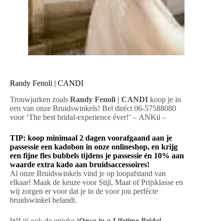
Randy Fenoli | CANDI
Trouwjurken zoals
Randy Fenoli | CANDI
koop je in
een van onze Bruidswinkels! Bel diréct 06-57588080
voor ‘The best bridal-experience éver!’ – ANKii –
TIP: koop minimaal 2 dagen voorafgaand aan je
passessie een kadobon in onze onlineshop, en krijg
een fijne fles bubbels tijdens je passessie én 10% aan
waarde extra kado aan bruidsaccessoires!
Al onze Bruidswinkels vind je op loopafstand van
elkaar! Maak de keuze voor Stijl, Maat of Prijsklasse en
wij zorgen er voor dat je in de voor jou perfécte
bruidswinkel belandt.
Wil jij ook de unieke
‘Once in a Lifetime Bridal