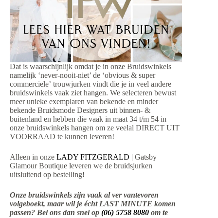
Dat is waarschijnlijk omdat je in onze Bruidswinkels
namelijk ‘never-nooit-niet’ de ‘obvious & super
commerciele’ trouwjurken vindt die je in veel andere
bruidswinkels vaak ziet hangen. We selecteren bewust
meer unieke exemplaren van bekende en minder
bekende Bruidsmode Designers uit binnen- &
buitenland en hebben die vaak in maat 34 t/m 54 in
onze bruidswinkels hangen om ze veelal DIRECT UIT
VOORRAAD te kunnen leveren!
Alleen in onze
LADY FITZGERALD
| Gatsby
Glamour Boutique leveren we de bruidsjurken
uitsluitend op bestelling!
Onze bruidswinkels zijn vaak al ver vantevoren
volgeboekt, maar wil je écht LAST MINUTE komen
passen? Bel ons dan snel op
(06) 5758 8080
om te