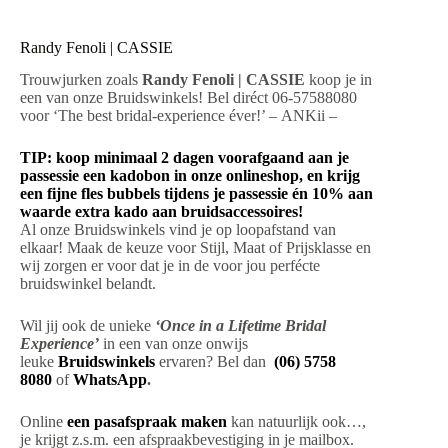
Randy Fenoli | CASSIE
Trouwjurken zoals
Randy Fenoli | CASSIE
koop je in
een van onze Bruidswinkels! Bel diréct 06-57588080
voor ‘The best bridal-experience éver!’ – ANKii –
TIP: koop minimaal 2 dagen voorafgaand aan je
passessie een kadobon in onze onlineshop, en krijg
een fijne fles bubbels tijdens je passessie én 10% aan
waarde extra kado aan bruidsaccessoires!
Al onze Bruidswinkels vind je op loopafstand van
elkaar! Maak de keuze voor Stijl, Maat of Prijsklasse en
wij zorgen er voor dat je in de voor jou perfécte
bruidswinkel belandt.
Wil jij ook de unieke
‘Once in a Lifetime Bridal
Experience’
in een van onze onwijs
leuke
Bruidswinkels
ervaren? Bel dan
(06) 5758
8080
of
WhatsApp
.
Online
een pasafspraak maken
kan natuurlijk ook…,
je krijgt z.s.m. een afspraakbevestiging in je mailbox.